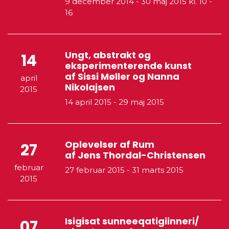
9 december 2014
-
30 maj 2015
kl. 10 -
16
Ungt, abstrakt og
14
eksperimenterende kunst
af Sissi Møller og Nanna
april
Nikolajsen
2015
14 april 2015
-
29 maj 2015
Oplevelser af Rum
27
af Jens Thordal-Christensen
februar
27 februar 2015
-
31 marts 2015
2015
Isigisat sunneeqatigiinneri/
07