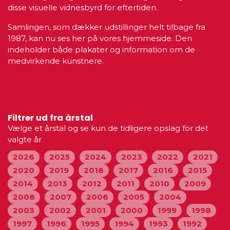
disse visuelle vidnesbyrd for eftertiden.
Samlingen, som dækker udstillinger helt tilbage fra
1987, kan nu ses her på vores hjemmeside. Den
indeholder både plakater og information om de
medvirkende kunstnere.
Filtrer ud fra årstal
Vælge et årstal og se kun de tidligere opslag for det
valgte år
2026
2025
2024
2023
2022
2021
2020
2019
2018
2017
2016
2015
2014
2013
2012
2011
2010
2009
2008
2007
2006
2005
2004
2003
2002
2001
2000
1999
1998
1997
1996
1995
1994
1993
1992