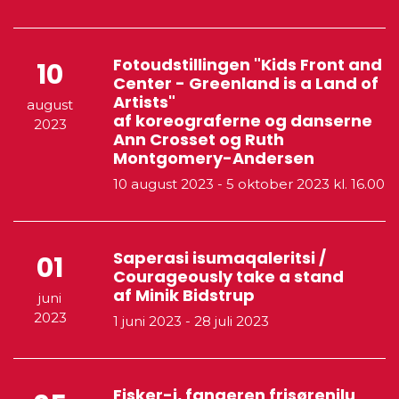
Fotoudstillingen "Kids Front and
10
Center - Greenland is a Land of
Artists"
august
af koreograferne og danserne
2023
Ann Crosset og Ruth
Montgomery-Andersen
10 august 2023
-
5 oktober 2023
kl. 16.00
Saperasi isumaqaleritsi /
01
Courageously take a stand
af Minik Bidstrup
juni
2023
1 juni 2023
-
28 juli 2023
Fisker-i, fangeren frisørenilu