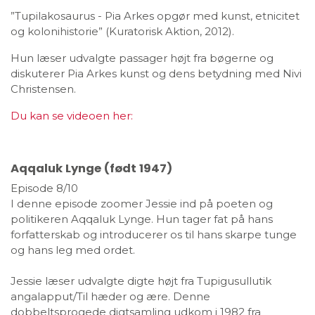
”Tupilakosaurus - Pia Arkes opgør med kunst, etnicitet
og kolonihistorie” (Kuratorisk Aktion, 2012).
Hun læser udvalgte passager højt fra bøgerne og
diskuterer Pia Arkes kunst og dens betydning med Nivi
Christensen.
Du kan se videoen her:
Aqqaluk Lynge (født 1947)
Episode 8/10
I denne episode zoomer Jessie ind på poeten og
politikeren Aqqaluk Lynge. Hun tager fat på hans
forfatterskab og introducerer os til hans skarpe tunge
og hans leg med ordet.
Jessie læser udvalgte digte højt fra Tupigusullutik
angalapput/Til hæder og ære. Denne
dobbeltsprogede digtsamling udkom i 1982 fra