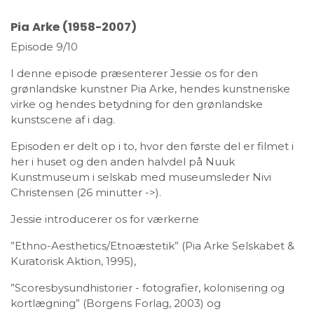
Pia Arke (1958-2007)
Episode 9/10
I denne episode præsenterer Jessie os for den
grønlandske kunstner Pia Arke, hendes kunstneriske
virke og hendes betydning for den grønlandske
kunstscene af i dag.
Episoden er delt op i to, hvor den første del er filmet i
her i huset og den anden halvdel på Nuuk
Kunstmuseum i selskab med museumsleder Nivi
Christensen (26 minutter ->).
Jessie introducerer os for værkerne
”Ethno-Aesthetics/Etnoæstetik” (Pia Arke Selskabet &
Kuratorisk Aktion, 1995),
”Scoresbysundhistorier - fotografier, kolonisering og
kortlægning” (Borgens Forlag, 2003) og