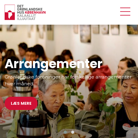
Her har du et overblik
over foreningernes
arrangementer
Se her- Takuuk