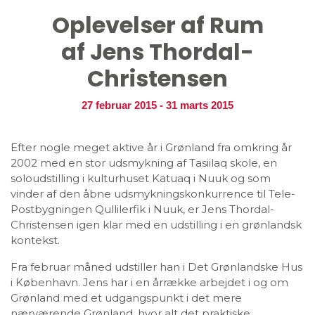
Oplevelser af Rum
af Jens Thordal-
Christensen
27 februar 2015
-
31 marts 2015
Efter nogle meget aktive år i Grønland fra omkring år
2002 med en stor udsmykning af Tasiilaq skole, en
soloudstilling i kulturhuset Katuaq i Nuuk og som
vinder af den åbne udsmykningskonkurrence til Tele-
Postbygningen Qullilerfik i Nuuk, er Jens Thordal-
Christensen igen klar med en udstilling i en grønlandsk
kontekst.
Fra februar måned udstiller han i Det Grønlandske Hus
i København. Jens har i en årrække arbejdet i og om
Grønland med et udgangspunkt i det mere
nærværende Grønland, hvor alt det praktiske