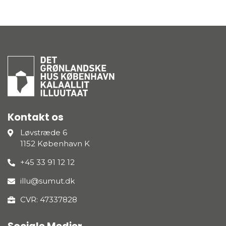
Kontakt os
Løvstræde 6
1152 København K
+45 33 91 12 12
illu@sumut.dk
CVR: 47337828