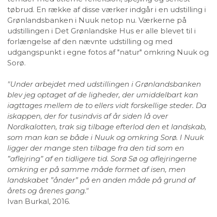
tøbrud. En række af disse værker indgår i en udstilling i
Grønlandsbanken i Nuuk netop nu. Værkerne på
udstillingen i Det Grønlandske Hus er alle blevet til i
forlængelse af den nævnte udstilling og med
udgangspunkt i egne fotos af "natur" omkring Nuuk og
Sorø.
"Under arbejdet med udstillingen i Grønlandsbanken
blev jeg optaget af de ligheder, der umiddelbart kan
iagttages mellem de to ellers vidt forskellige steder. Da
iskappen, der for tusindvis af år siden lå over
Nordkalotten, trak sig tilbage efterlod den et landskab,
som man kan se både i Nuuk og omkring Sorø. I Nuuk
ligger der mange sten tilbage fra den tid som en
”aflejring” af en tidligere tid. Sorø Sø og aflejringerne
omkring er på samme måde formet af isen, men
landskabet ”ånder” på en anden måde på grund af
årets og årenes gang."
Ivan Burkal, 2016.