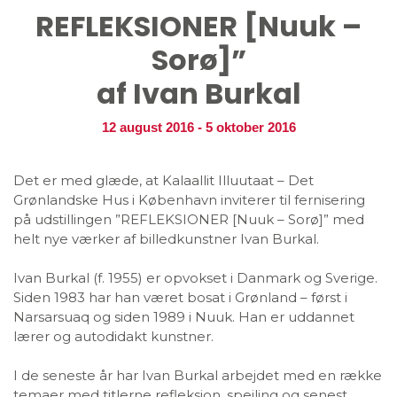
REFLEKSIONER [Nuuk –
Sorø]”
af Ivan Burkal
12 august 2016
-
5 oktober 2016
Det er med glæde, at Kalaallit Illuutaat – Det
Grønlandske Hus i København inviterer til fernisering
på udstillingen ”REFLEKSIONER [Nuuk – Sorø]” med
helt nye værker af billedkunstner Ivan Burkal.
Ivan Burkal (f. 1955) er opvokset i Danmark og Sverige.
Siden 1983 har han været bosat i Grønland – først i
Narsarsuaq og siden 1989 i Nuuk. Han er uddannet
lærer og autodidakt kunstner.
I de seneste år har Ivan Burkal arbejdet med en række
temaer med titlerne refleksion, spejling og senest