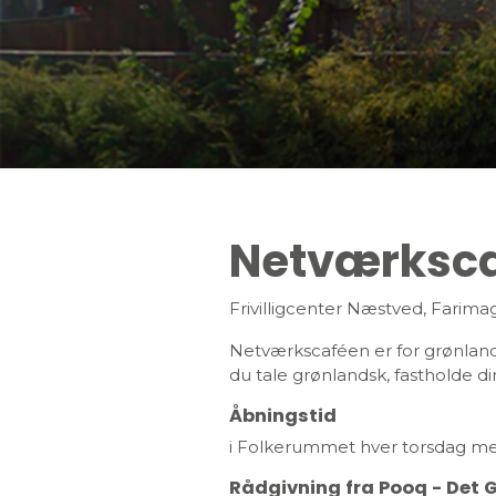
Netværksca
Frivilligcenter Næstved, Farima
Netværkscaféen er for grønlandsk
du tale grønlandsk, fastholde d
Åbningstid
i Folkerummet hver torsdag mel
Rådgivning fra Pooq - Det 