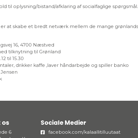
ld til oplysning/bistand/afklaring af socialfaglige spørgsmål.
er at skabe et bredt netværk mellem de mange grønlands
magsvej 16, 4700 Næstved
 tilknytning til Grønland
2 til 15.30
taler, drikker kaffe ,laver håndarbejde og spiller banko
 Jensen
k
 os
Sociale Medier
æde 6
facebook.com/kalaallitilluutaat