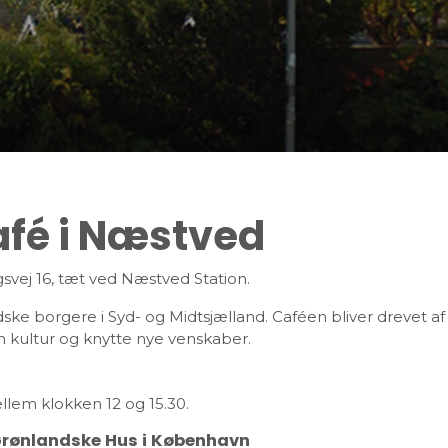
fé i Næstved
gsvej 16, tæt ved Næstved Station.
e borgere i Syd- og Midtsjælland. Caféen bliver drevet af f
in kultur og knytte nye venskaber.
lem klokken 12 og 15.30.
Grønlandske Hus i København