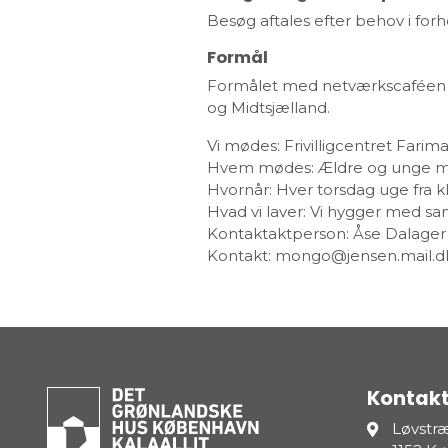
Besøg aftales efter behov i forho
Formål
Formålet med netværkscaféen 
og Midtsjælland.
Vi mødes: Frivilligcentret Fari
Hvem mødes: Ældre og unge med
Hvornår: Hver torsdag uge fra kl.1
Hvad vi laver: Vi hygger med sam
Kontaktaktperson: Åse Dalager
Kontakt: mongo@jensen.mail.d
Kontakt
Løvstr