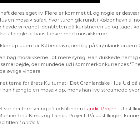
aft deres eget liv. Flere er kommet til, og nogle er desvær
 en mosaik-safari, hvor turen gik rundt i København til nogl
n havde vi regnet identiteten på kunstneren ud og taget k
else af nogle af hans tanker med mosaikkerne.
ker op uden for København, nemlig på Grønlandsbroen i Ode
 bag mosaikkerne lidt mere synlig. Han dukkede nemlig 
 et samarbejde, der mundede ud i sommerkonkurrences "The
 de øvrige vindere.
riet tema for årets Kulturnat i Det Grønlandske Hus. Ud 
r han hængte en mosaik op, mens han live streamede evente
var der fernisering på udstillingen
Landic Project
. Udstill
rtine Lind Krebs og Landic Project. På udstillingen kunne
d titlen
Landic II
.