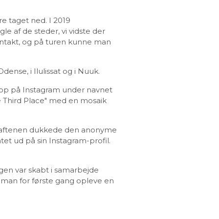
re taget ned. I 2019
e af de steder, vi vidste der
ontakt, og på turen kunne man
nse, i Ilulissat og i Nuuk.
op på Instagram under navnet
 Third Place" med en mosaik
på aftenen dukkede den anonyme
t ud på sin Instagram-profil.
ingen var skabt i samarbejde
 man for første gang opleve en