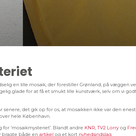
eriet
lig en lille mosaik, der forestiller Grønland, på væggen ved
elig glade for at få et smukt lille kunstværk, selv om vi god
 senere, det gik op for os, at mosaikken ikke var den enest
over hele København.
g for ’mosaikmysteriet’. Blandt andre
KNR
,
TV2 Lorry
og
Fre
y bragte både en
artikel
og et kort
nyhedsindslag
.