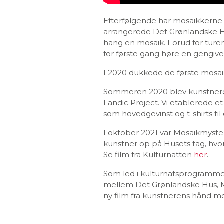
Efterfølgende har mosaikkerne h
arrangerede Det Grønlandske Hus
hang en mosaik. Forud for ture
for første gang høre en gengiv
I 2020 dukkede de første mosaik
Sommeren 2020 blev kunstneren
Landic Project. Vi etablerede
som hovedgevinst og t-shirts til
I oktober 2021 var Mosaikmyste
kunstner op på Husets tag, hvo
Se film fra Kulturnatten
her
.
Som led i kulturnatsprogrammet 
mellem Det Grønlandske Hus, Ma
ny film fra kunstnerens hånd me