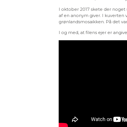
I oktober 2017 skete der noget 
af en anonym giver. I kuverten v
grønlandsmosaikken. På det var 
I og med, at filens ejer er angive