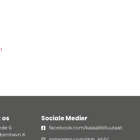
0
1
2
 os
Sociale Medier
æde 6
facebook.com/kalaallitilluutaat
øbenhavn K
instagram.com/dgh_kbh/