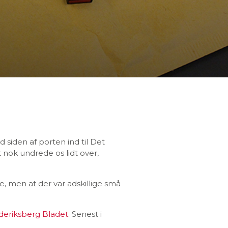
 siden af porten ind til Det
t nok undrede os lidt over,
e, men at der var adskillige små
deriksberg Bladet
. Senest i