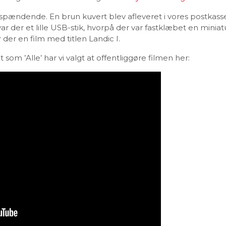
spændende. En brun kuvert blev afleveret i vores postkasse
ar der et lille USB-stik, hvorpå der var fastklæbet en minia
der en film med titlen Landic I.
t som ’Alle’ har vi valgt at offentliggøre filmen her: