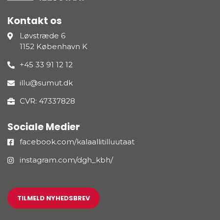
Kontakt os
Løvstræde 6
1152 København K
+45 33 91 12 12
illu@sumut.dk
CVR: 47337828
Sociale Medier
facebook.com/kalaallitilluutaat
instagram.com/dgh_kbh/
TILMELD NYHEDSBREV