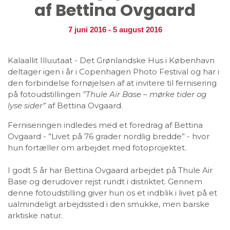
af Bettina Ovgaard
7 juni 2016
-
5 august 2016
Kalaallit Illuutaat - Det Grønlandske Hus i København
deltager igen i år i Copenhagen Photo Festival og har i
den forbindelse fornøjelsen af at invitere til fernisering
på fotoudstillingen
”Thule Air Base – mørke tider og
lyse sider”
af Bettina Ovgaard.
Ferniseringen indledes med et foredrag af Bettina
Ovgaard - ”Livet på 76 grader nordlig bredde” - hvor
hun fortæller om arbejdet med fotoprojektet.
I godt 5 år har Bettina Ovgaard arbejdet på Thule Air
Base og derudover rejst rundt i distriktet. Gennem
denne fotoudstilling giver hun os et indblik i livet på et
ualmindeligt arbejdssted i den smukke, men barske
arktiske natur.