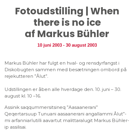
Fotoudstilling | When
there is no ice
af Markus Bühler
10 juni 2003
-
30 august 2003
Markus Bühler har fulgt en hval- og rensdyrfangst i
Diskobugten sammen med besætningen ombord på
rejekutteren ”Âlut”.
Udstillingen er åben alle hverdage den. 10. juni – 30.
august kl. 10 –16.
Assinik saqqummersitsineq ”Aasaanerani”
Qeqertarsuup Tunuani aasaanerani angallammi Âlut”-
mi arfanniarlutilli aavartut malittaralugit Markus Bühler-
ip assilisai.