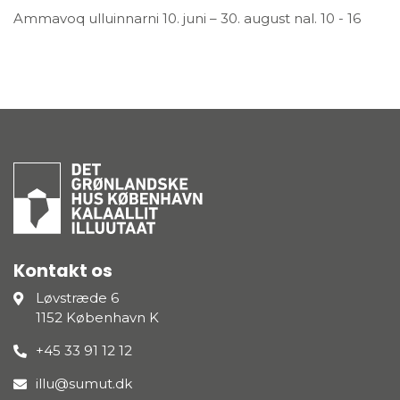
Ammavoq ulluinnarni 10. juni – 30. august nal. 10 - 16
Kontakt os
Løvstræde 6
1152 København K
+45 33 91 12 12
illu@sumut.dk