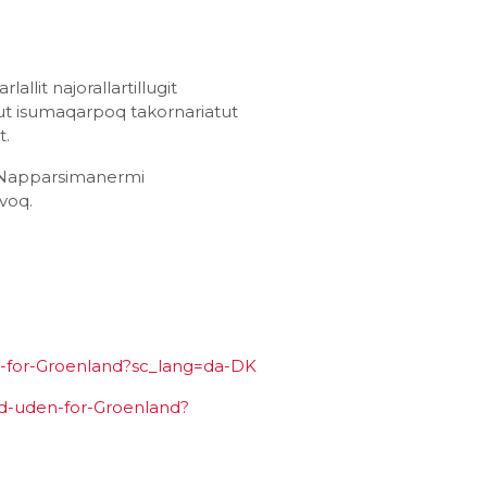
llit najorallartillugit
tut isumaqarpoq takornariatut
t.
t. Napparsimanermi
voq.
en-for-Groenland?sc_lang=da-DK
ld-uden-for-Groenland?