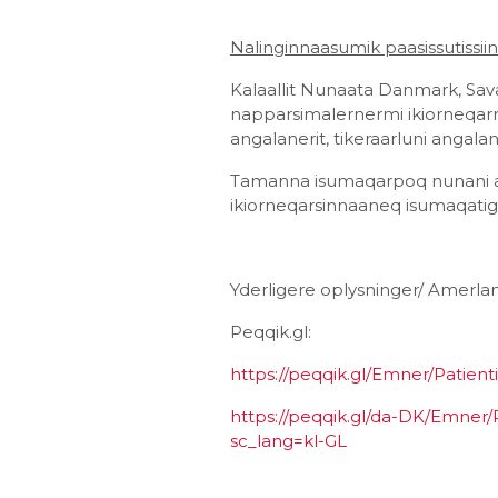
Nalinginnaasumik paasissutissii
Kalaallit Nunaata Danmark, Savali
napparsimalernermi ikiorneqarni
angalanerit, tikeraarluni angalane
Tamanna isumaqarpoq nunani alla
ikiorneqarsinnaaneq isumaqatigi
Yderligere oplysninger/ Amerlane
Peqqik.gl:
https://peqqik.gl/Emner/Patien
https://peqqik.gl/da-DK/Emner/
sc_lang=kl-GL