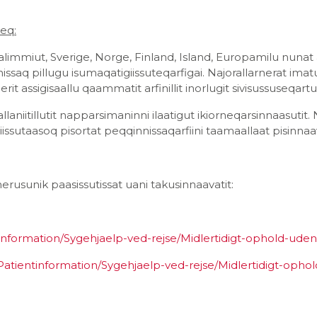
neq:
mmiut, Sverige, Norge, Finland, Island, Europamilu nunat arla
ssaq pillugu isumaqatigiissuteqarfigai. Najorallarnerat ima
rit assigisaallu qaammatit arfinillit inorlugit sivisussuseqartu
niitillutit napparsimaninni ilaatigut ikiorneqarsinnaasuti
issutaasoq pisortat peqqinnissaqarfiini taamaallaat pisinnaa
rusunik paasissutissat uani takusinnaavatit:
tinformation/Sygehjaelp-ved-rejse/Midlertidigt-ophold-ud
Patientinformation/Sygehjaelp-ved-rejse/Midlertidigt-opho