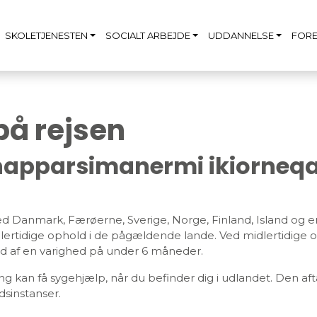
SKOLETJENESTEN
SOCIALT ARBEJDE
UDDANNELSE
FORE
på rejsen
 napparsimanermi ikiorneq
ed Danmark, Færøerne, Sverige, Norge, Finland, Island og
ertidige ophold i de pågældende lande. Ved midlertidige oph
d af en varighed på under 6 måneder.
ang kan få sygehjælp, når du befinder dig i udlandet. Den a
dsinstanser.