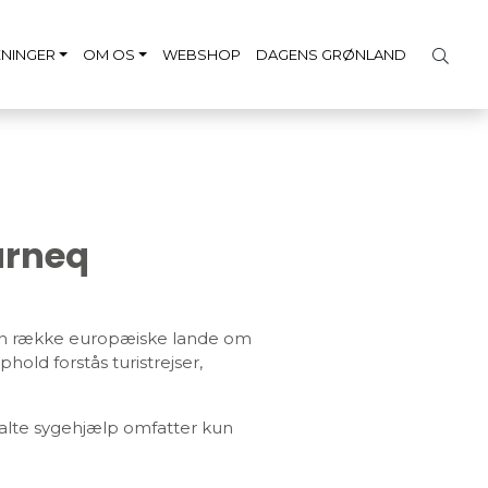
NINGER
OM OS
WEBSHOP
DAGENS GRØNLAND
arneq
 en række europæiske lande om
old forstås turistrejser,
ftalte sygehjælp omfatter kun