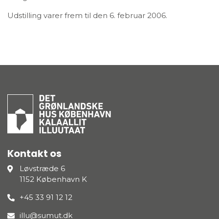
Udstilling varer frem til den 6. februar 2006.
Kontakt os
Løvstræde 6
1152 København K
+45 33 91 12 12
illu@sumut.dk