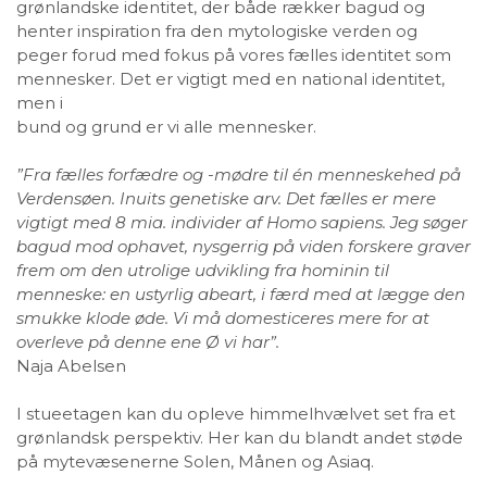
grønlandske identitet, der både rækker bagud og
henter inspiration fra den mytologiske verden og
peger forud med fokus på vores fælles identitet som
mennesker. Det er vigtigt med en national identitet,
men i
bund og grund er vi alle mennesker.
”Fra fælles forfædre og -mødre til én menneskehed på
Verdensøen.
Inuits genetiske arv. Det fælles er mere
vigtigt med 8 mia. individer
af Homo sapiens. Jeg søger
bagud mod ophavet, nysgerrig på
viden forskere graver
frem om den utrolige udvikling fra hominin
til
menneske: en ustyrlig abeart, i færd med at lægge den
smukke
klode øde. Vi må domesticeres mere for at
overleve på denne ene
Ø vi har”.
Naja Abelsen
I stueetagen kan du opleve himmelhvælvet set fra et
grønlandsk perspektiv. Her kan du blandt andet støde
på mytevæsenerne Solen, Månen og Asiaq.