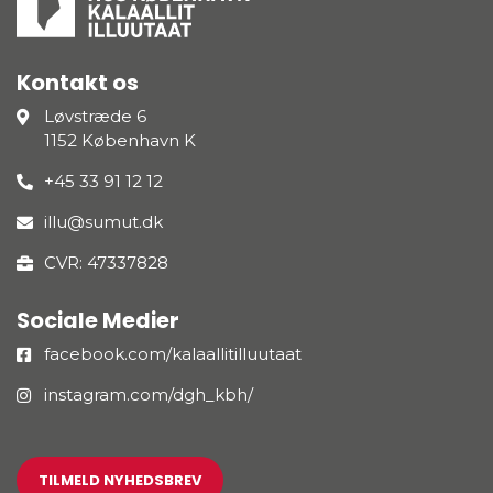
Kontakt os
Løvstræde 6
1152 København K
+45 33 91 12 12
illu@sumut.dk
CVR: 47337828
Sociale Medier
facebook.com/kalaallitilluutaat
instagram.com/dgh_kbh/
TILMELD NYHEDSBREV