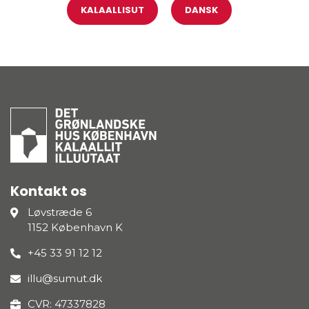
KALAALLISUT
DANSK
Kontakt os
Løvstræde 6
1152 København K
+45 33 91 12 12
illu@sumut.dk
CVR: 47337828