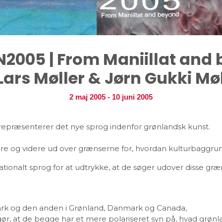
2005 | From Maniillat and
Lars Møller & Jørn Gukki Mø
2 maj 2005
-
10 juni 2005
epræsenterer det nye sprog indenfor grønlandsk kunst.
gere og videre ud over grænserne for, hvordan kulturbaggrun
rnationalt sprog for at udtrykke, at de søger udover disse g
ark og den anden i Grønland, Danmark og Canada,
om gør, at de begge har et mere polariseret syn på, hvad grø