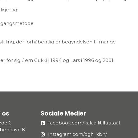
ige lag:
remgangsmetode
tilling, der forhåbentlig er begyndelsen til mange
er for sig. Jørn Gukki i 1994 og Lars i 1996 og 2001.
 os
Sociale Medier
æde 6
facebook.com/kalaallitilluutaat
øbenhavn K
instagram.com/dgh_kbh/