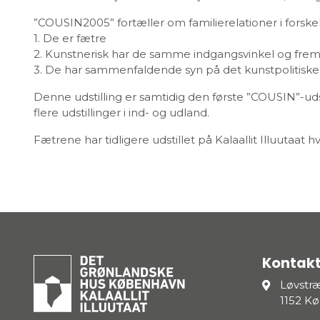
”COUSIN2005” fortæller om familierelationer i forskell
1. De er fætre
2. Kunstnerisk har de samme indgangsvinkel og f
3. De har sammenfaldende syn på det kunstpolitiske
Denne udstilling er samtidig den første ”COUSIN”-uds
flere udstillinger i ind- og udland.
Fætrene har tidligere udstillet på Kalaallit Illuutaat hv
Kontakt
Løvstr
1152 K