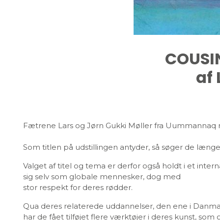
COUSIN
af 
Fætrene Lars og Jørn Gukki Møller fra Uummannaq r
Som titlen på udstillingen antyder, så søger de læn
Valget af titel og tema er derfor også holdt i et inte
sig selv som globale mennesker, dog med
stor respekt for deres rødder.
Qua deres relaterede uddannelser, den ene i Danm
har de fået tilføjet flere værktøjer i deres kunst, s