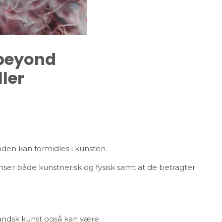
 beyond
ller
den kan formidles i kunsten.
rænser både kunstnerisk og fysisk samt at de betragter
nlandsk kunst også kan være.