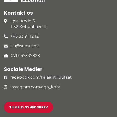
Kontakt os
Løvstræde 6
1152 København K
+45 33 91 12 12
illu@sumut.dk
CVR: 47337828
Sociale Medier
facebook.com/kalaallitilluutaat
instagram.com/dgh_kbh/
TILMELD NYHEDSBREV