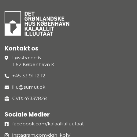
Kontakt os
Løvstræde 6
1152 København K
+45 33 91 12 12
illu@sumut.dk
CVR: 47337828
Sociale Medier
facebook.com/kalaallitilluutaat
instagram.com/dgh_kbh/