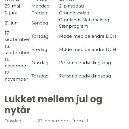
25. maj
Mandag
2. pinsedag
5. juni
Fredag
Grundlovsdag
Grønlands Nationaldag.
21. juni
Søndag
Sær program
17.
Torsdag
Møde med de andre DGH
september
18.
Fredag
Møde med de andre DGH
september
11.
Onsdag
Personaleudviklingsdag
november
12.
Torsdag
Personaleudviklingsdag
november
Lukket mellem jul og
nytår
Onsdag 23. december - frem til