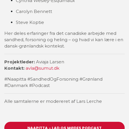
Cynthia Wesley-Esquimaux
Carolyn Bennett
Steve Koptie
Her deles erfaringer fra det canadiske arbejde med
sandhed, forsoning og heling – og hvad vi kan lære i en
dansk-grønlandsk kontekst.
Projektleder:
Aviaja Larsen
Kontakt:
avla@sumut.dk
#Naapitta #SandhedOgForsoning #Grønland
#Danmark #Podcast
Alle samtalerne er modereret af Lars Lerche
NAAPITTA - LAD OS MØDES PODCAST