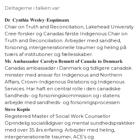
Deltagerne i talken var:
𝐃𝐫. 𝐂𝐲𝐧𝐭𝐡𝐢𝐚 𝐖𝐞𝐬𝐥𝐞𝐲-𝐄𝐬𝐪𝐮𝐢𝐦𝐚𝐮𝐱
Chair on Truth and Reconciliation, Lakehead University
Cree-forsker og Canadas første Indigenous Chair on
Truth and Reconciliation. Arbejder med sandhed,
forsoning, intergenerationelle traumer og heling på
tværs af institutioner og fællesskaber.
𝐌𝐬. 𝐀𝐦𝐛𝐚𝐬𝐬𝐚𝐝𝐨𝐫 𝐂𝐚𝐫𝐨𝐥𝐲𝐧 𝐁𝐞𝐧𝐧𝐞𝐭𝐭 𝐨𝐟 𝐂𝐚𝐧𝐚𝐝𝐚 𝐭𝐨 𝐃𝐞𝐧𝐦𝐚𝐫𝐤
Canadas ambassadør i Danmark og tidligere canadisk
minister med ansvar for Indigenous and Northern
Affairs, Crown–Indigenous Relations og Indigenous
Services. Har haft en central rolle i den canadiske
Sandheds- og forsoningskommission og i statens
arbejde med sandheds- og forsoningsprocessen.
𝐒𝐭𝐞𝐯𝐞 𝐊𝐨𝐩𝐭𝐢𝐞
Registered Master of Social Work Counsellor
Oprindelig socialrådgiver og mental sundhedspraktiker
med over 35 års erfaring. Arbejder med heling,
intergenerationelle traumer, ACE’s og