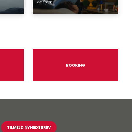
og frem
BOOKING
TILMELD NYHEDSBREV