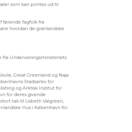
ler som kan printes ud til
 førende fagfolk fra
 høre hvordan de grønlandske
fra Undervisningsministeriets
Skole, Great Greenland og Naja
øbenhavns Stadsarkiv for
shing og Arktisk Institut for
avn for deres givende
tort tak til Lisbeth Valgreen,
rønlandske Hus i København for