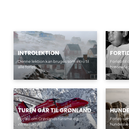
INTROLEKTION
FORTI
Denne lektion kan bruges som intro til
Forløb til
alle forløb
historiefa
TUREN GÅR TIL GRØNLAND
HUNDE
Forløb om Grønlands turisme og
Forløb o
infrastruktur
hundeslæd