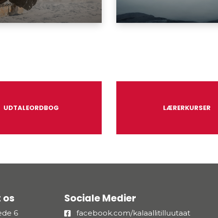
UDTALEORDBOG
LÆRERKURSER
 os
Sociale Medier
æde 6
facebook.com/kalaallitilluutaat