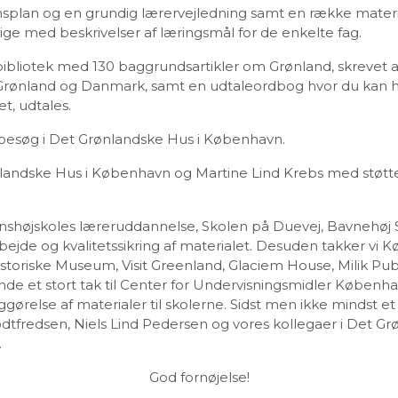
onsplan og en grundig lærervejledning samt en række materia
lige med beskrivelser af læringsmål for de enkelte fag.
bibliotek med 130 baggrundsartikler om Grønland, skrevet af
i Grønland og Danmark, samt en udtaleordbog hvor du kan
t, udtales.
esøg i Det Grønlandske Hus i København.
nlandske Hus i København og Martine Lind Krebs med støtte 
nshøjskoles læreruddannelse, Skolen på Duevej, Bavnehøj 
jde og kvalitetssikring af materialet. Desuden takker vi K
storiske Museum, Visit Greenland, Glaciem House, Milik Publi
sende et stort tak til Center for Undervisningsmidler Københ
relse af materialer til skolerne. Sidst men ikke mindst et s
odtfredsen, Niels Lind Pedersen og vores kollegaer i Det G
.
God fornøjelse!