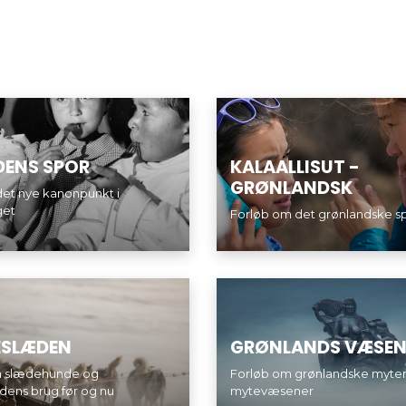
DENS SPOR
KALAALLISUT -
GRØNLANDSK
 det nye kanonpunkt i
get
Forløb om det grønlandske s
SLÆDEN
GRØNLANDS VÆSEN
m slædehunde og
Forløb om grønlandske myte
ens brug før og nu
mytevæsener