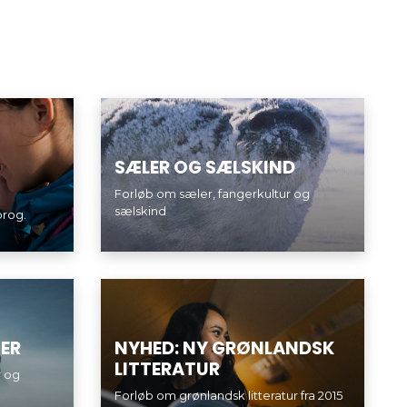
SÆLER OG SÆLSKIND
Forløb om sæler, fangerkultur og
sælskind
prog.
ER
NYHED: NY GRØNLANDSK
LITTERATUR
r og
Forløb om grønlandsk litteratur fra 2015