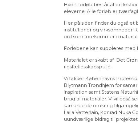
Hvert forløb består af en lekti
eleverne. Alle forløb er tværfag
Her på siden finder du også et 
institutioner og virksomheder 
ord som forekommer i materiale
Forløbene kan suppleres med b
Materialet er skabt af Det Grø
rigsfællesskabspulje.
Vi takker Københavns Professio
Blytmann Trondhjem for samarbe
inspiration samt Statens Naturhi
brug af materialer. Vi vil også 
samarbejde omkring tilgængeliggø
Laila Vetterlain, Konrad Nuka G
uundværlige bidrag til projektet