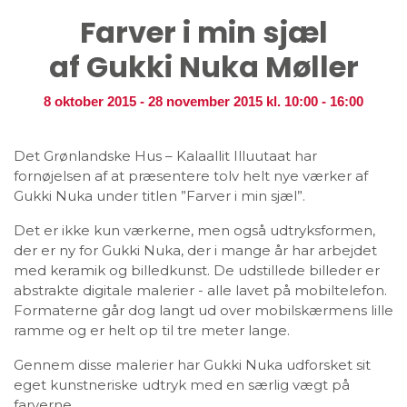
Farver i min sjæl
af Gukki Nuka Møller
8 oktober 2015
-
28 november 2015
kl. 10:00 - 16:00
Det Grønlandske Hus – Kalaallit Illuutaat har
fornøjelsen af at præsentere tolv helt nye værker af
Gukki Nuka under titlen ”Farver i min sjæl”.
Det er ikke kun værkerne, men også udtryksformen,
der er ny for Gukki Nuka, der i mange år har arbejdet
med keramik og billedkunst. De udstillede billeder er
abstrakte digitale malerier - alle lavet på mobiltelefon.
Formaterne går dog langt ud over mobilskærmens lille
ramme og er helt op til tre meter lange.
Gennem disse malerier har Gukki Nuka udforsket sit
eget kunstneriske udtryk med en særlig vægt på
farverne.