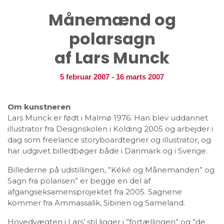
Månemænd og
polarsagn
af Lars Munck
5 februar 2007
-
16 marts 2007
Om kunstneren
Lars Munck er født i Malmø 1976. Han blev uddannet
illustrator fra Designskolen i Kolding 2005 og arbejder i
dag som freelance storyboardtegner og illustrator, og
har udgivet billedbøger både i Danmark og i Sverige.
Billederne på udstillingen, ”Kéké og Månemanden” og
Sagn fra polarisen” er begge en del af
afgangseksamensprojektet fra 2005. Sagnene
kommer fra Ammassalik, Sibirien og Sameland.
Hovedvægten i Lars’ stil ligger i ”fortællingen” og ”de