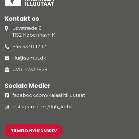
Kontakt os
Løvstræde 6
1152 København K
+45 33 91 12 12
illu@sumut.dk
CVR: 47337828
Sociale Medier
facebook.com/kalaallitilluutaat
instagram.com/dgh_kbh/
TILMELD NYHEDSBREV