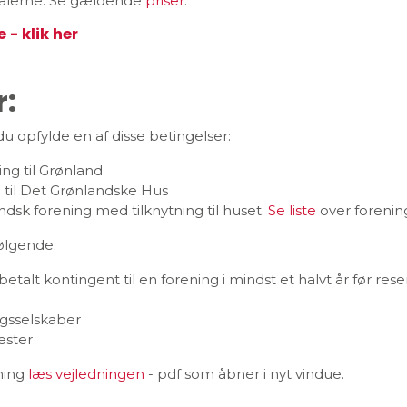
okalerne. Se gældende
priser
.
- klik her
r:
du opfylde en af disse betingelser:
ing til Grønland
n til Det Grønlandske Hus
sk forening med tilknytning til huset.
Se liste
over forenin
ølgende:
betalt kontingent til en forening i mindst et halvt år før res
agsselskaber
ester
ning
læs vejledningen
- pdf som åbner i nyt vindue.