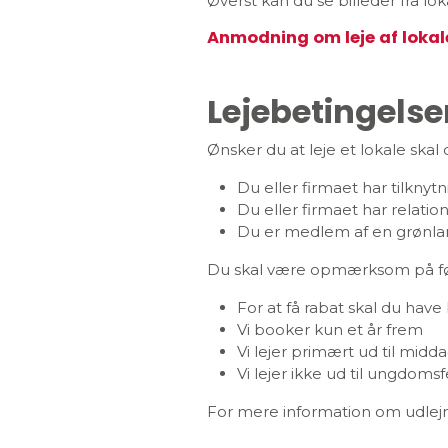
Øverst kan du se billeder fra l
Anmodning om leje af lokale 
Lejebetingelse
Ønsker du at leje et lokale skal 
Du eller firmaet har tilknytn
Du eller firmaet har relatio
Du er medlem af en grønland
Du skal være opmærksom på f
For at få rabat skal du have 
Vi booker kun et år frem
Vi lejer primært ud til midd
Vi lejer ikke ud til ungdomsf
For mere information om udlej