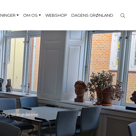
NINGER
OM OS
WEBSHOP
DAGENS GRØNLAND
kage til møderne.