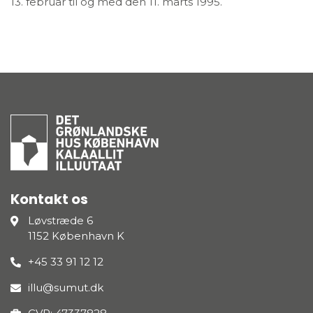
13. februar til og med den 11. marts 1995.
Kontakt os
Løvstræde 6
1152 København K
+45 33 91 12 12
illu@sumut.dk