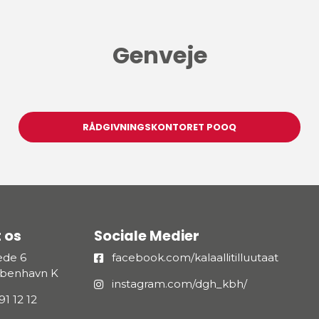
Genveje
RÅDGIVNINGSKONTORET POOQ
 os
Sociale Medier
æde 6
facebook.com/kalaallitilluutaat
øbenhavn K
instagram.com/dgh_kbh/
91 12 12