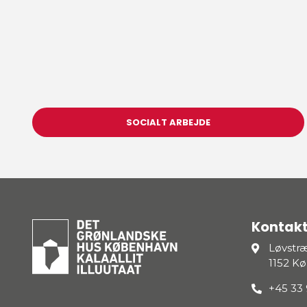
SOCIALT ARBEJDE
Kontakt
Løvstr
1152 K
+45 33 