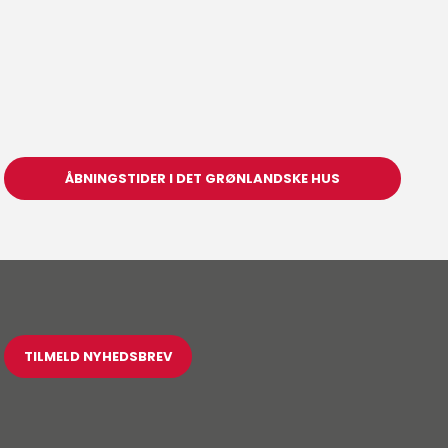
ÅBNINGSTIDER I DET GRØNLANDSKE HUS
TILMELD NYHEDSBREV