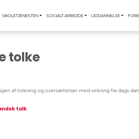
SKOLETJENESTEN
SOCIALT ARBEJDE
UDDANNELSE
FORE
 tolke
gen af tolkning og oversættelser med virkning fra dags dato. 
andsk tolk