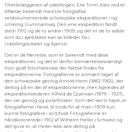
Tilrettelæggeren af udstillingen, Erik Torm, blev ved et
tilfælde bekendt med tre fotografisk
veldokumenterede schweiziske ekspeditioner i og
omkring Uummannaq. Den ene ekspedition fandt
sted i 1912 og de to andre i 1909, og det er de to sidste
som du i øjeblikket kan se billeder fra i
Udstillingslokalet og Ajamut.
Det er de færreste, som er bekendt med disse
ekspeditioner, og det er derfor bemærkelsesværdigt
hvor godt fotomateriale der faktisk findes fra
ekspeditionerne. Fotografierne er primært taget af
den schweiziske geolog Arnold Heim (1882-1965), der
deltog på en del af ekspeditionerne, men ligeledes af
ekspeditionslederen Alfred de Quervain (1879 – 1927),
der var geolog og polarforsker. Som det ses til højre, er
fotografierne i farve, til trods for at man i 1909 kun
kunne fotografere i sort/hvid. Fotografierne er
håndkolorerede i 1912 af Wilhelm Heller i Schweiz og
det sjove er, at Heller ikke selv deltog på