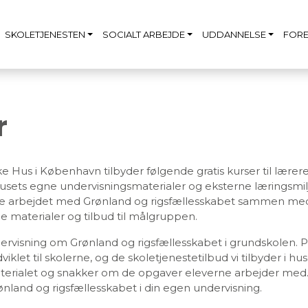
SKOLETJENESTEN
SOCIALT ARBEJDE
UDDANNELSE
FORE
r
e Hus i København tilbyder følgende gratis kurser til lærer
husets egne undervisningsmaterialer og eksterne læringsm
tte arbejdet med Grønland og rigsfællesskabet sammen med
ge materialer og tilbud til målgruppen.
ndervisning om Grønland og rigsfællesskabet i grundskolen.
viklet til skolerne, og de skoletjenestetilbud vi tilbyder i h
aterialet og snakker om de opgaver eleverne arbejder med. 
ønland og rigsfællesskabet i din egen undervisning.