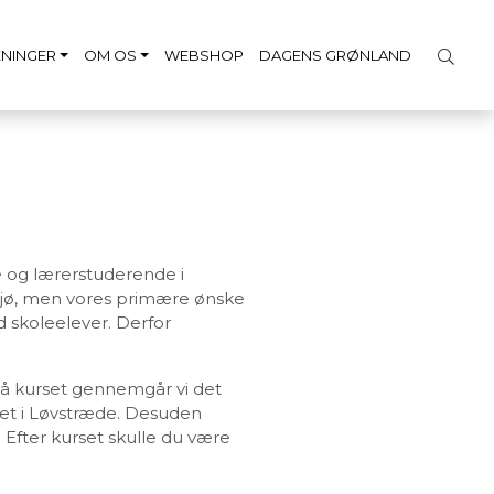
NINGER
OM OS
WEBSHOP
DAGENS GRØNLAND
e og lærerstuderende i
iljø, men vores primære ønske
 skoleelever. Derfor
 På kurset gennemgår vi det
uset i Løvstræde. Desuden
Efter kurset skulle du være