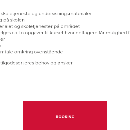
is skoletjeneste og undervisningsmaterialer
ng på skolen
erialet og skoletjenester på området
lges ca. to opgaver til kurset hvor deltagere får mulighed 
ler
n
samtale omkring ovenstående
tilgodeser jeres behov og ønsker.
BOOKING