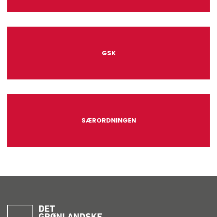
GSK
SÆRORDNINGEN