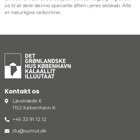
os til at dele denne specielle aften i jeres selskab. Alle
er naturligvis velkomne.
Kontakt os
Løvstræde 6
1152 København K
+45 33 91 12 12
illu@sumut.dk