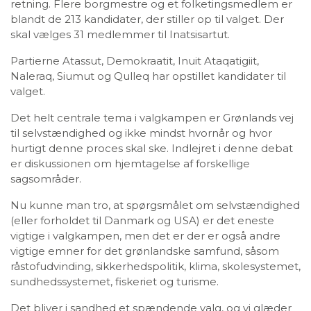
retning. Flere borgmestre og et folketingsmedlem er
blandt de 213 kandidater, der stiller op til valget. Der
skal vælges 31 medlemmer til Inatsisartut.
Partierne Atassut, Demokraatit, Inuit Ataqatigiit,
Naleraq, Siumut og Qulleq har opstillet kandidater til
valget.
Det helt centrale tema i valgkampen er Grønlands vej
til selvstændighed og ikke mindst hvornår og hvor
hurtigt denne proces skal ske. Indlejret i denne debat
er diskussionen om hjemtagelse af forskellige
sagsområder.
Nu kunne man tro, at spørgsmålet om selvstændighed
(eller forholdet til Danmark og USA) er det eneste
vigtige i valgkampen, men det er der er også andre
vigtige emner for det grønlandske samfund, såsom
råstofudvinding, sikkerhedspolitik, klima, skolesystemet,
sundhedssystemet, fiskeriet og turisme.
Det bliver i sandhed et spændende valg, og vi glæder