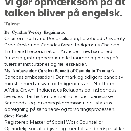
Vi gør opmærksom på at
talken bliver på engelsk.
𝐓𝐚𝐥𝐞𝐫𝐞:
𝐃𝐫. 𝐂𝐲𝐧𝐭𝐡𝐢𝐚 𝐖𝐞𝐬𝐥𝐞𝐲-𝐄𝐬𝐪𝐮𝐢𝐦𝐚𝐮𝐱
Chair on Truth and Reconciliation, Lakehead University
Cree-forsker og Canadas første Indigenous Chair on
Truth and Reconciliation. Arbejder med sandhed,
forsoning, intergenerationelle traumer og heling på
tværs af institutioner og fællesskaber.
𝐌𝐬. 𝐀𝐦𝐛𝐚𝐬𝐬𝐚𝐝𝐨𝐫 𝐂𝐚𝐫𝐨𝐥𝐲𝐧 𝐁𝐞𝐧𝐧𝐞𝐭𝐭 𝐨𝐟 𝐂𝐚𝐧𝐚𝐝𝐚 𝐭𝐨 𝐃𝐞𝐧𝐦𝐚𝐫𝐤
Canadas ambassadør i Danmark og tidligere canadisk
minister med ansvar for Indigenous and Northern
Affairs, Crown–Indigenous Relations og Indigenous
Services. Har haft en central rolle i den canadiske
Sandheds- og forsoningskommission og i statens
opfølgning på sandheds- og forsoningsprocessen.
𝐒𝐭𝐞𝐯𝐞 𝐊𝐨𝐩𝐭𝐢𝐞
Registered Master of Social Work Counsellor
Oprindelig socialrådgiver og mental sundhedspraktiker