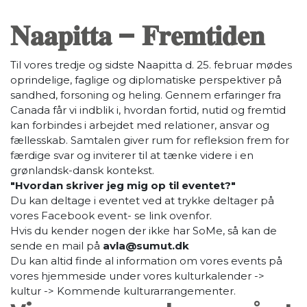
𝐍𝐚𝐚𝐩𝐢𝐭𝐭𝐚 – 𝐅𝐫𝐞𝐦𝐭𝐢𝐝𝐞𝐧
Til vores tredje og sidste Naapitta d. 25. februar mødes
oprindelige, faglige og diplomatiske perspektiver på
sandhed, forsoning og heling. Gennem erfaringer fra
Canada får vi indblik i, hvordan fortid, nutid og fremtid
kan forbindes i arbejdet med relationer, ansvar og
fællesskab. Samtalen giver rum for refleksion frem for
færdige svar og inviterer til at tænke videre i en
grønlandsk-dansk kontekst.
"Hvordan skriver jeg mig op til eventet?"
Du kan deltage i eventet ved at trykke deltager på
vores Facebook event- se link ovenfor.
Hvis du kender nogen der ikke har SoMe, så kan de
sende en mail på
avla@sumut.dk
Du kan altid finde al information om vores events på
vores hjemmeside under vores kulturkalender ->
kultur -> Kommende kulturarrangementer.