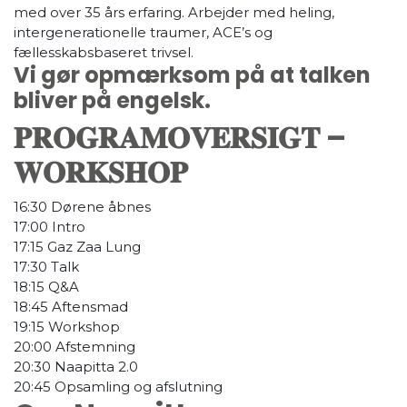
med over 35 års erfaring. Arbejder med heling,
intergenerationelle traumer, ACE’s og
fællesskabsbaseret trivsel.
Vi gør opmærksom på at talken
bliver på engelsk.
𝐏𝐑𝐎𝐆𝐑𝐀𝐌𝐎𝐕𝐄𝐑𝐒𝐈𝐆𝐓 –
𝐖𝐎𝐑𝐊𝐒𝐇𝐎𝐏
16:30 Dørene åbnes
17:00 Intro
17:15 Gaz Zaa Lung
17:30 Talk
18:15 Q&A
18:45 Aftensmad
19:15 Workshop
20:00 Afstemning
20:30 Naapitta 2.0
20:45 Opsamling og afslutning