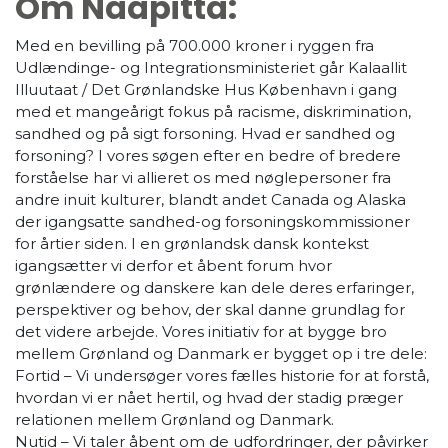
Om Naapitta:
Med en bevilling på 700.000 kroner i ryggen fra
Udlændinge- og Integrationsministeriet går Kalaallit
Illuutaat / Det Grønlandske Hus København i gang
med et mangeårigt fokus på racisme, diskrimination,
sandhed og på sigt forsoning. Hvad er sandhed og
forsoning? I vores søgen efter en bedre of bredere
forståelse har vi allieret os med nøglepersoner fra
andre inuit kulturer, blandt andet Canada og Alaska
der igangsatte sandhed-og forsoningskommissioner
for årtier siden. I en grønlandsk dansk kontekst
igangsætter vi derfor et åbent forum hvor
grønlændere og danskere kan dele deres erfaringer,
perspektiver og behov, der skal danne grundlag for
det videre arbejde. Vores initiativ for at bygge bro
mellem Grønland og Danmark er bygget op i tre dele:
Fortid – Vi undersøger vores fælles historie for at forstå,
hvordan vi er nået hertil, og hvad der stadig præger
relationen mellem Grønland og Danmark.
Nutid – Vi taler åbent om de udfordringer, der påvirker