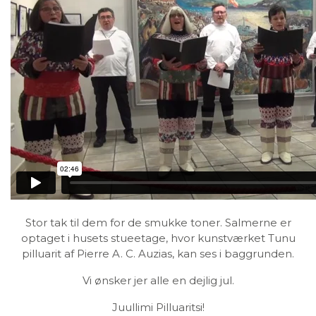
Stor tak til dem for de smukke toner. Salmerne er
optaget i husets stueetage, hvor kunstværket Tunu
pilluarit af
Pierre A. C. Auzias
, kan ses i baggrunden.
Vi ønsker jer alle en dejlig jul.
Juullimi Pilluaritsi!