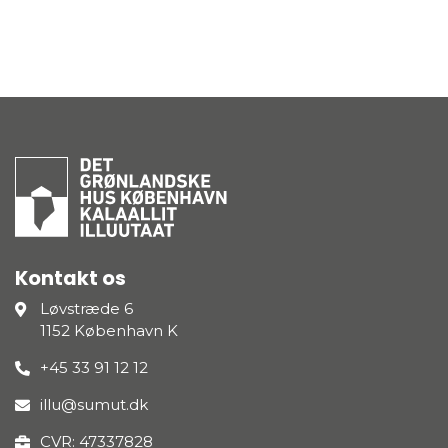
Kontakt os
Løvstræde 6
1152 København K
+45 33 91 12 12
illu@sumut.dk
CVR: 47337828