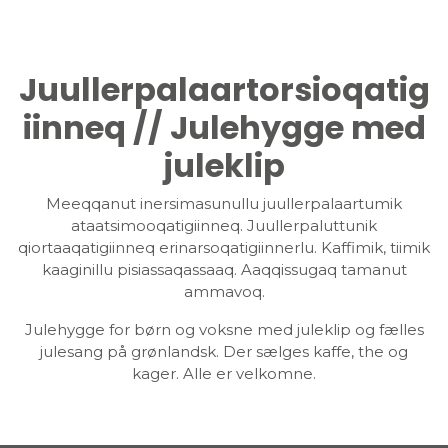
Juullerpalaartorsioqatig
iinneq // Julehygge med
juleklip
Meeqqanut inersimasunullu juullerpalaartumik
ataatsimooqatigiinneq. Juullerpaluttunik
qiortaaqatigiinneq erinarsoqatigiinnerlu. Kaffimik, tiimik
kaaginillu pisiassaqassaaq. Aaqqissugaq tamanut
ammavoq.
Julehygge for børn og voksne med juleklip og fælles
julesang på grønlandsk. Der sælges kaffe, the og
kager. Alle er velkomne.