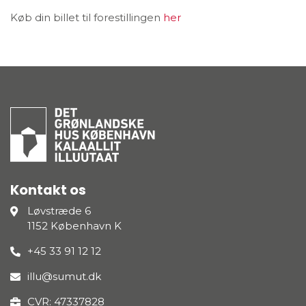
Køb din billet til forestillingen
her
Kontakt os
Løvstræde 6
1152 København K
+45 33 91 12 12
illu@sumut.dk
CVR: 47337828