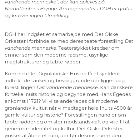
vandrende menneske”, der kan opleves på
Nordatlantens Brygge. Arrangementet i DGH er gratis
og kræver ingen tilmelding.
DGH har indgået et samarbejde med Det Olske
Orkester i forbindelse med deres teaterforestilling
Det
vandrende menneske
. Teaterstykket kredser om
emner som den moderne racisme, usynlige
magtstrukturer og tabte rødder.
Kom ind i Det Grønlandske Hus og få et sjældent
indblik i de tanker og bevæggrunde der ligger bag
forestillingen
Det vandrende menneske
. Kan danskere
fortælle inuits historie og begynde med Hans Egedes
ankomst i 1721? Vil vi se anderledes på moderne
grønlandsk kultur, når vi medtager hele Inuits 4500 år
gamle kultur og historie? Forestillingen handler om
tabte rødder og om stor modstandskraft og vilje til at
generobre identitet og kultur. Det Olske Orkester
ønsker at åbne et rum, der tør dekonstruere den