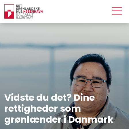
Atualeqqaarneq!
Første skoledag
!