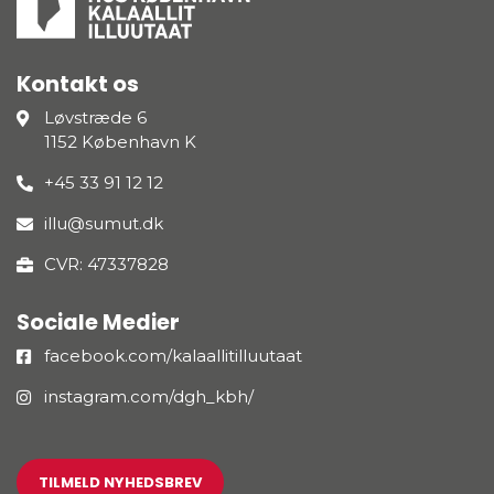
Kontakt os
Løvstræde 6
1152 København K
+45 33 91 12 12
illu@sumut.dk
CVR: 47337828
Sociale Medier
facebook.com/kalaallitilluutaat
instagram.com/dgh_kbh/
TILMELD NYHEDSBREV