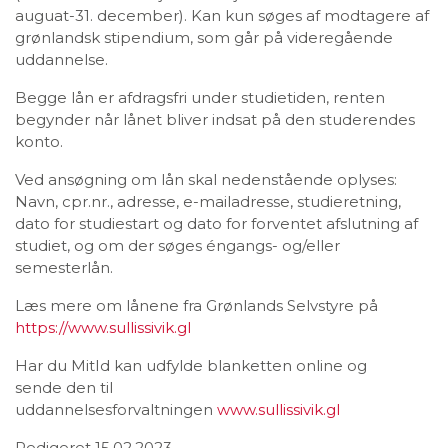
auguat-31. december). Kan kun søges af modtagere af
grønlandsk stipendium, som går på videregående
uddannelse.
Begge lån er afdragsfri under studietiden, renten
begynder når lånet bliver indsat på den studerendes
konto.
Ved ansøgning om lån skal nedenstående oplyses:
Navn, cpr.nr., adresse, e-mailadresse, studieretning,
dato for studiestart og dato for forventet afslutning af
studiet, og om der søges éngangs- og/eller
semesterlån.
Læs mere om lånene fra Grønlands Selvstyre på
https://www.sullissivik.gl
Har du MitId kan udfylde blanketten online og
sende den til
uddannelsesforvaltningen
www.sullissivik.gl
Redigeret 15.02.2023