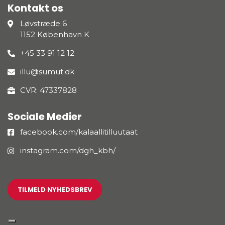
Kontakt os
Løvstræde 6
1152 København K
+45 33 91 12 12
illu@sumut.dk
CVR: 47337828
Sociale Medier
facebook.com/kalaallitilluutaat
instagram.com/dgh_kbh/
TILMELD NYHEDSBREV