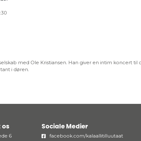
:30
selskab med Ole Kristiansen. Han giver en intim koncert til d
tant i døren.
 os
Sociale Medier
æde 6
facebook.com/kalaallitilluutaat