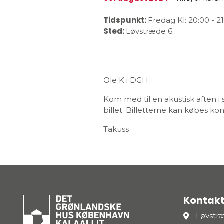
Tidspunkt:
Fredag
Kl: 20:00
-
21
Sted:
Løvstræde 6
Ole K i DGH
Kom med til en akustisk aften i 
billet. Billetterne kan købes kon
Takuss
Kontakt
Løvstr