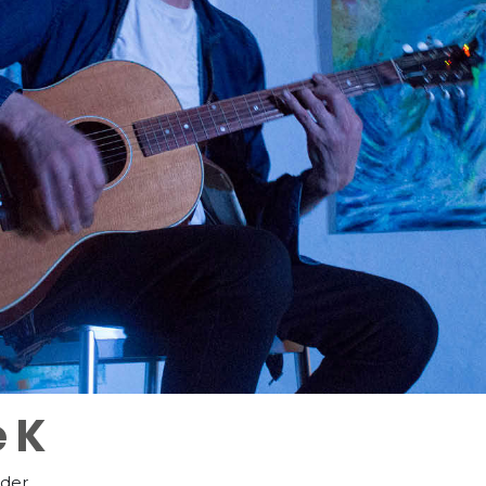
e K
ender