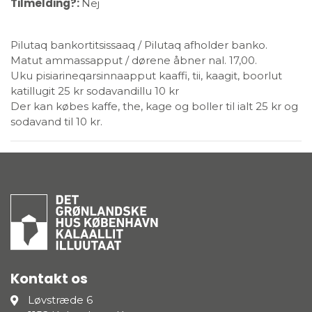
Tilmelding?:
Nej
Pilutaq bankortitsissaaq / Pilutaq afholder banko.
Matut ammassapput / dørene åbner nal. 17,00.
Uku pisiarineqarsinnaapput kaaffi, tii, kaagit, boorlut
katillugit 25 kr sodavandillu 10 kr
Der kan købes kaffe, the, kage og boller til ialt 25 kr og
sodavand til 10 kr.
Kontakt os
Løvstræde 6