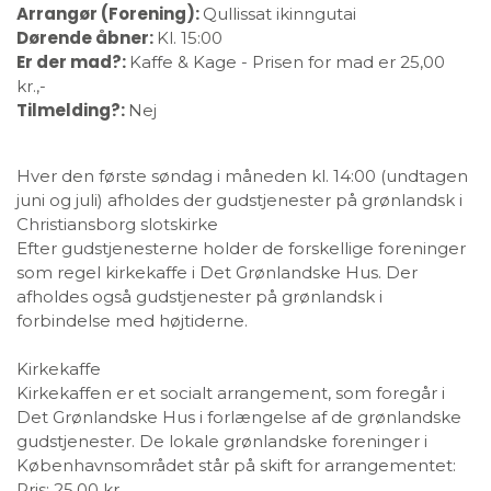
Arrangør (Forening):
Qullissat ikinngutai
Dørende åbner:
Kl. 15:00
Er der mad?:
Kaffe & Kage - Prisen for mad er 25,00
kr.,-
Tilmelding?:
Nej
Hver den første søndag i måneden kl. 14:00 (undtagen
juni og juli) afholdes der gudstjenester på grønlandsk i
Christiansborg slotskirke
Efter gudstjenesterne holder de forskellige foreninger
som regel kirkekaffe i Det Grønlandske Hus. Der
afholdes også gudstjenester på grønlandsk i
forbindelse med højtiderne.
Kirkekaffe
Kirkekaffen er et socialt arrangement, som foregår i
Det Grønlandske Hus i forlængelse af de grønlandske
gudstjenester. De lokale grønlandske foreninger i
Københavnsområdet står på skift for arrangementet:
Pris: 25,00 kr.